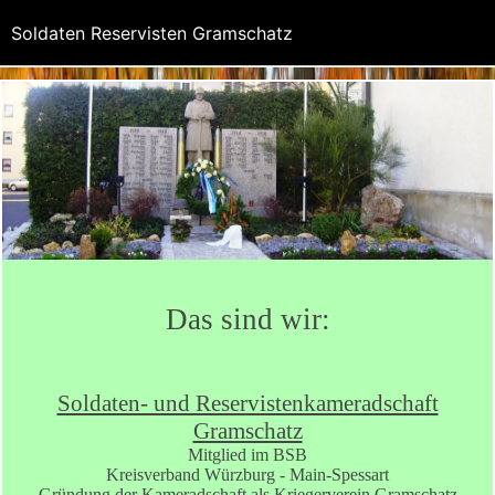
google869a719695877ff3.html
Soldaten Reservisten Gramschatz
Das sind wir:
Soldaten- und Reservistenkameradschaft
Gramschatz
Mitglied im BSB
Kreisverband Würzburg - Main-Spessart
Gründung der Kameradschaft als Kriegerverein Gramschatz